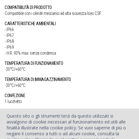
COMPATIBILITÀ DI PRODOTTO
Compatibile con i cilindri meccanici ad alta sicurezza Iseo CSF.
CARATTERISTICHE AMBIENTALI
IP66
IP67
IP68
IP69
H.R. 93% max. senza condensa
TEMPERATURA DI FUNZIONAMENTO
-20°C/+60°C.
TEMPERATURA DI IMMAGAZZINAMENTO
-20°C/+60°C.
CONFEZIONE
1 lucchetto
Questo sito o gli strumenti terzi da questo utilizzati si
Compatibilità con applicativi ISEO
avvalgono di cookie necessari al funzionamento ed utili alle
finalità illustrate nella cookie policy. Se vuoi saperne di più o
ARGO
LUCKEY
LSA
V364
negare il consenso a tutti o ad alcuni cookie, consulta la