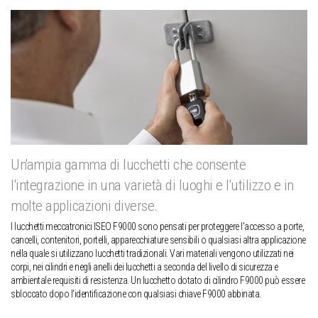
Un'ampia gamma di lucchetti che consente
l'integrazione in una varietà di luoghi e l'utilizzo e in
molte applicazioni diverse.
I lucchetti meccatronici ISEO F9000 sono pensati per proteggere l'accesso a porte,
cancelli, contenitori, portelli, apparecchiature sensibili o qualsiasi altra applicazione
nella quale si utilizzano lucchetti tradizionali. Vari materiali vengono utilizzati nei
corpi, nei cilindri e negli anelli dei lucchetti a seconda del livello di sicurezza e
ambientale requisiti di resistenza. Un lucchetto dotato di cilindro F9000 può essere
sbloccato dopo l'identificazione con qualsiasi chiave F9000 abbinata.