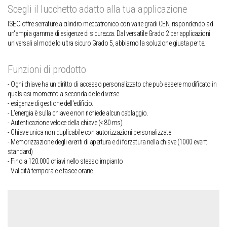
Scegli il lucchetto adatto alla tua applicazione
ISEO offre serrature a cilindro meccatronico con varie gradi CEN, rispondendo ad
un'ampia gamma di esigenze di sicurezza. Dal versatile Grado 2 per applicazioni
universali al modello ultra sicuro Grado 5, abbiamo la soluzione giusta per te.
Funzioni di prodotto
Ogni chiave ha un diritto di accesso personalizzato che può essere modificato in
qualsiasi momento a seconda delle diverse
esigenze di gestione dell'edificio.
L'energia è sulla chiave e non richiede alcun cablaggio.
Autenticazione veloce della chiave (< 80 ms)
Chiave unica non duplicabile con autorizzazioni personalizzate
Memorizzazione degli eventi di apertura e di forzatura nella chiave (1000 eventi
standard)
Fino a 120.000 chiavi nello stesso impianto
Validità temporale e fasce orarie